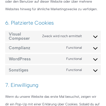
oder den Benutzer auf dieser Website oder über mehrere
Websites hinweg für ähnliche Marketingzwecke zu verfolgen.
6. Platzierte Cookies
Visual
Zweck wird noch ermittelt
Composer
Consent
Complianz
to
Functional
Consent
service
WordPress
Functional
to
visual-
Consent
service
Sonstiges
Functional
composer
to
Consent
complianz
service
to
7. Einwilligung
wordpress
service
sonstiges
Wenn du unsere Website das erste Mal besuchst, zeigen wir
dir ein Pop-Up mit einer Erklärung über Cookies. Sobald du auf